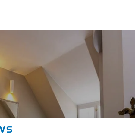
Service
Entreprise
Priser
Om os
Viden
B