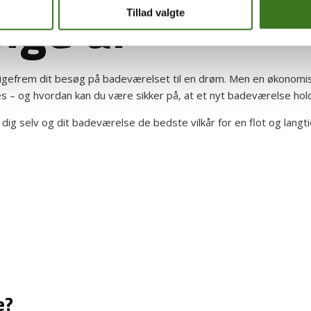
nge år
Tillad valgte
e ligefrem dit besøg på badeværelset til en drøm. Men en økonomi
es – og hvordan kan du være sikker på, at et nyt badeværelse h
dig selv og dit badeværelse de bedste vilkår for en flot og langti
e?