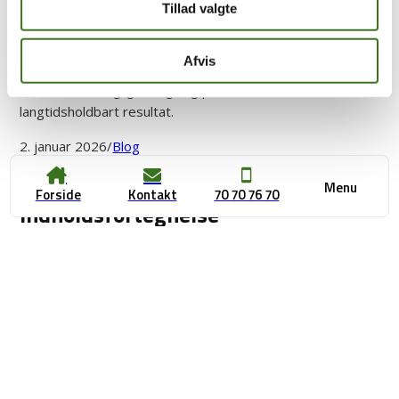
bag væggene. I dette blogindlæg kommer vi nærmere ind
Tillad valgte
på de mange aspekter, der vedrører planlægning og
udførelse af installationerne, når man etablerer et
nyt
Afvis
badeværelse VVS
. Det er en omfattende proces, som
kræver både faglig indsigt og præcision for at sikre et
langtidsholdbart resultat.
2. januar 2026
/
Blog
Menu
Forside
Kontakt
70 70 76 70
Indholdsfortegnelse
Planlægning og rørføring i moderne
badeværelsesprojekter
Installation af sanitet og armaturer
Gulvvarme og varmeoptimering i vådrum
Din foretrukne partner til VVS arbejde badeværelse
Planlægning og rørføring i moderne