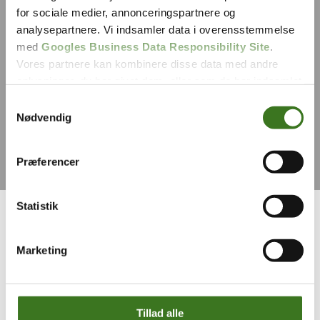
for sociale medier, annonceringspartnere og
analysepartnere. Vi indsamler data i overensstemmelse
med
Googles Business Data Responsibility Site
.
Vores partnere kan kombinere disse data med andre
oplysninger, du har givet dem, eller som de har indsamlet
fra din brug af deres tjenester.
Samtykkevalg
Nødvendig
Se Cookie & Privatlivspolitik
her
Præferencer
Statistik
Fordele ved at investere i
et nyt fjernvarmeanlæg
Marketing
Opvarmning af boligen udgør en betydelig del af de faste
husholdningsbudgetter for danske boligejere. Mange
Tillad alle